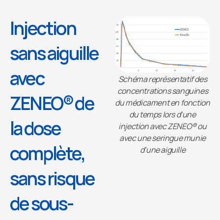
Injection
sans aiguille
avec
Schéma représentatif des
concentrations sanguines
ZENEO® de
du médicament en fonction
du temps lors d’une
la dose
injection avec ZENEO® ou
avec une seringue munie
complète,
d’une aiguille
sans risque
de sous-