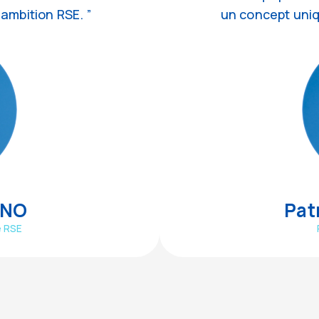
ambition RSE. ”
un concept uniq
ANO
Pat
e RSE