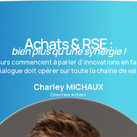
Achats & RSE :
bien plus qu’une synergie !
urs commencent à parler d’innovations en fa
ialogue doit opérer sur toute la chaîne de val
Charley MICHAUX
Directeur Achats