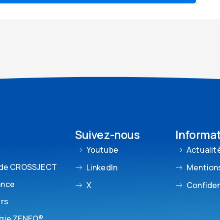
.
Suivez-nous
Informa
Youtube
Actualit
 de CROSSJECT
LinkedIn
Mentions
ance
X
Confiden
urs
gie ZENEO®