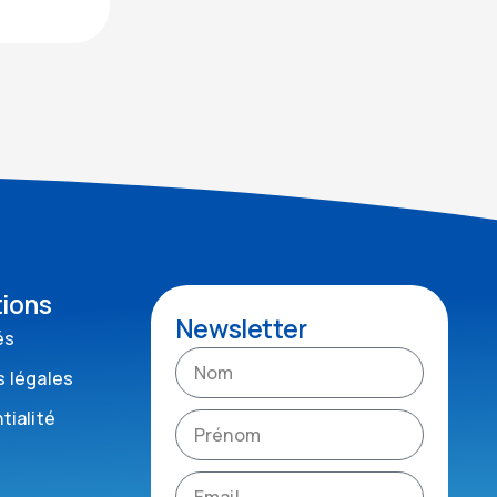
tions
Newsletter
és
 légales
tialité