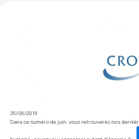
Date
25/06/2019
de
Contenu
Dans ce numéro de juin, vous retrouverez nos dernière
parution
texte