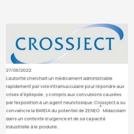
Date
27/06/2022
de
Contenu
L’autorité cherchait un médicament administrable
parution
texte
rapidement par voie intramusculaire pour répondre aux
de
crises d’épilepsie, y compris aux convulsions causées
l’actualité
par l’exposition à un agent neurotoxique. Crossject a su
®
convaincre la BARDA du potentiel de ZENEO
Midazolam
dans un contexte d’urgence et de sa capacité
industrielle à le produire.