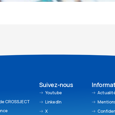
Suivez-nous
Informa
Youtube
Actualit
 de CROSSJECT
LinkedIn
Mentions
ance
X
Confiden