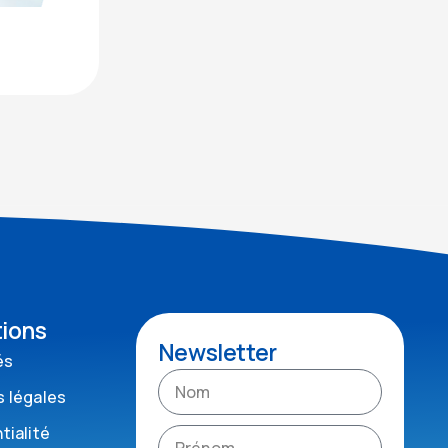
tions
Newsletter
és
 légales
tialité