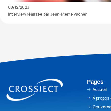
Date
08/12/2023
de
Contenu
Interview réalisée par Jean-Pierre Vacher.
parution
texte
de
l’actualité
Pages
Accueil
À propos
Gouvern