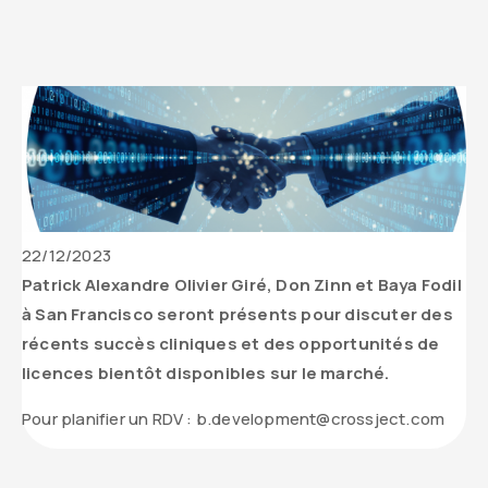
Date
22/12/2023
de
Contenu
Patrick Alexandre Olivier Giré, Don Zinn et Baya Fodil
parution
texte
à San Francisco seront présents pour discuter des
de
récents succès cliniques et des opportunités de
l’actualité
licences bientôt disponibles sur le marché.
Pour planifier un RDV : b.development@crossject.com