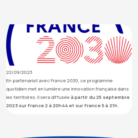
Date
22/09/2023
de
Contenu
En partenariat avec France 2030, ce programme
parution
texte
quotidien met en lumière une innovation française dans
de
les territoires. Il sera diffusée
à partir du 25 septembre
l’actualité
2023 sur France 2 à 20h44 et sur France 5 à 21h
.