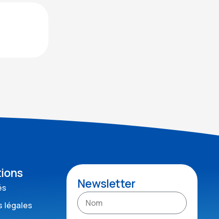
tions
Newsletter
és
 légales