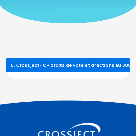
6. Crossject- CP droits de vote et d ‘actions au 300