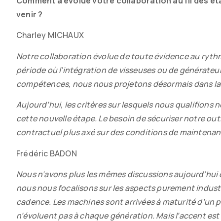
de
Contenu
Comment a évolué votre collaboration au fil des étap
parution
de
venir ?
l’article
Charley MICHAUX
Notre collaboration évolue de toute évidence au rythm
période où l’intégration de visseuses ou de générateur
compétences, nous nous projetons désormais dans la v
Aujourd’hui, les critères sur lesquels nous qualifion
cette nouvelle étape.
Le besoin de sécuriser notre out
contractuel plus axé sur des conditions de maintenan
Frédéric BADON
Nous n’avons plus les mêmes discussions aujourd’hui q
nous nous focalisons sur les aspects purement industrie
cadence. Les machines sont arrivées à maturité d’un po
n’évoluent pas à chaque génération. Mais l’accent es