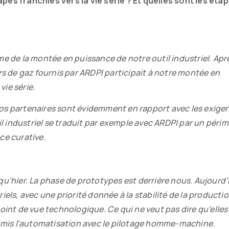
es franchies vers la vie série ? Et quelles sont les étap
e de la montée en puissance de notre outil industriel. Apr
s de gaz fournis par ARDPI participait à notre montée en
ie série.
s nos partenaires sont évidemment en rapport avec les exige
il industriel se traduit par exemple avec ARDPI par un péri
ce curative.
u’hier. La phase de prototypes est derrière nous. Aujourd’
ls, avec une priorité donnée à la stabilité de la production
int de vue technologique. Ce qui ne veut pas dire qu’elles
t mis l’automatisation avec le pilotage homme-machine.