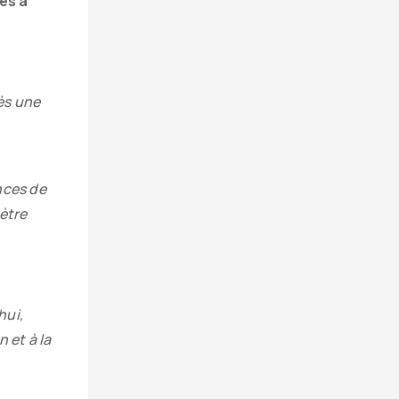
es à
ès une
nces de
mètre
hui,
 et à la