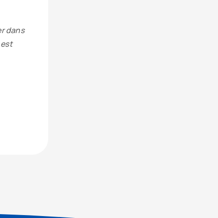
er dans
 est