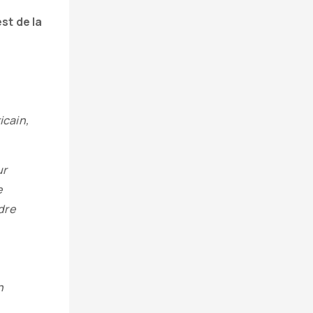
st de la
icain,
ur
e
dre
n