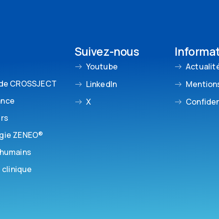
Suivez-nous
Informa
Youtube
Actualit
 de CROSSJECT
LinkedIn
Mentions
ance
X
Confiden
urs
gie ZENEO®
 humains
 clinique