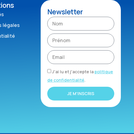
tions
Newsletter
és
 légales
tialité
J'ai lu et j'accepte la
politique
de confidentialité
.
JE M'INSCRIS