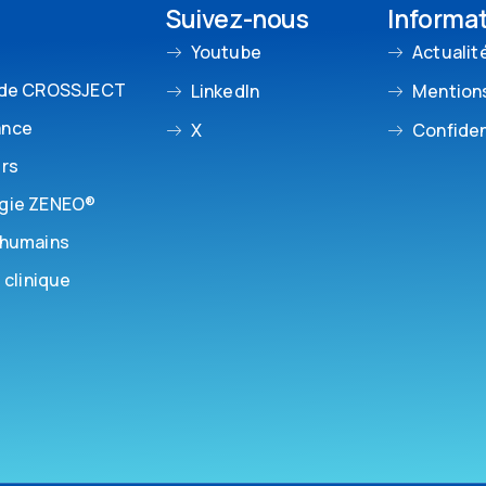
Suivez-nous
Informa
Youtube
Actualit
 de CROSSJECT
LinkedIn
Mentions
ance
X
Confiden
urs
gie ZENEO®
 humains
 clinique